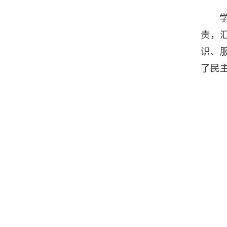
责，
识、
了民