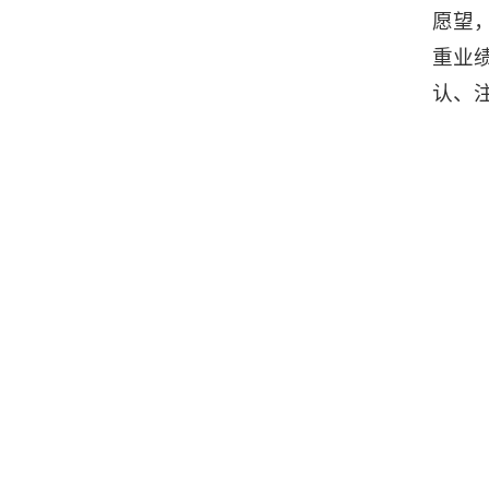
愿望
重业
认、