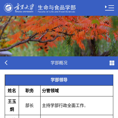
学部概况
学部领导
姓名
职务
分管领域
王玉
部长
主持学部行政全面工作
。
炯