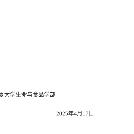
命与食品学部
025
年
4
月
17
日