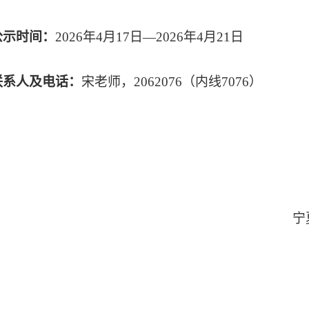
公示时间：
2026
年
4
月
17
日
—2026
年
4
月
21
日
联系人及电话：
宋老师，
2062076
（内线
7076
）
宁夏大学生
2