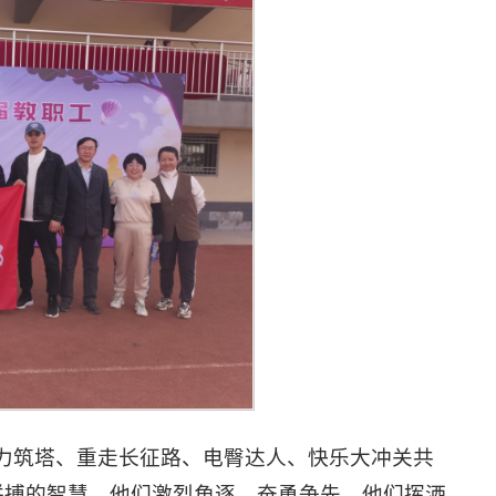
力筑塔、重走长征路、电臀达人、快乐大冲关共
拼搏的智慧，他们激烈角逐、奋勇争先，他们挥洒