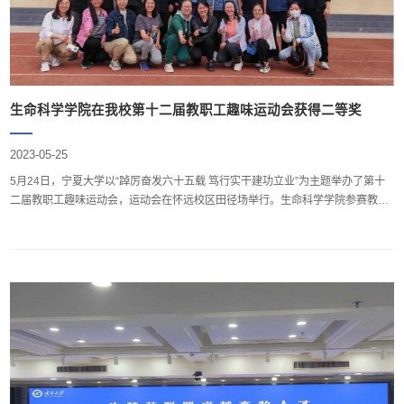
生命科学学院在我校第十二届教职工趣味运动会获得二等奖
2023-05-25
5月24日，宁夏大学以“踔厉奋发六十五载 笃行实干建功立业”为主题举办了第十
二届教职工趣味运动会，运动会在怀远校区田径场举行。生命科学学院参赛教师
在学院党总支书记邓光存，党委副书记、副院长周学章，学院分工会主席杜军的
带领下参加了运动会。本次活动主要有陆地冰壶、飞盘九宫格、手忙脚乱、合力
筑塔、重走长征路、电臀达人、快乐大冲关共计7项趣味小游戏。 参赛教师激烈
角逐、奋勇争先，他们健康、活力，展现出生科人...