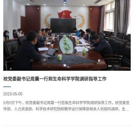
高畜牧人才的素质和竞争力，还可以促进畜牧产业的技术革新和经济发展。鼓励
学生积极响应并参加比赛，最后并预祝本次会议顺利召开。中国牛精英联盟秘书
长曹志军在会议发言，他对牛精英联盟的具体情况展开说明，指出牛精英杯围绕
着实践和创新两个重要方面展开，首先，在实践方面，学生将接受专业知识和技
能的培训，并通过参与真实的畜牧生产活动来锻炼自己的实践能力。其次，在创
新方面，学生将被鼓励提出自己的想法并尝试进行创新实践，以推动行业的发
展。随后彭容、肖鉴鑫、邵大富三位“牛精英”结合个人经历讲述了他们与牛精英
杯的故事。他们从不同的角度出发，介绍了国内外先进的畜牧人才培养模式和实
践经验，并结合自身的研究和实践，提出了一些新的思路和建议。参会人员就演
讲内...
校党委副书记周震一行到生命科学学院调研指导工作
2023-05-05
5月5日下午，校党委副书记周震一行莅临生命科学学院调研指导工作，校党委宣
传部、人力资源部、科学技术研究院和教学运行保障部相关人员陪同调研，生命
科学学院领导、新晋教授代表、青年教师代表参加调研座谈会。座谈会就职称改
革、绩效工资改革等一系列重要改革举措广泛听取了与会人员的意见建议，生命
科学学院领导、新晋教授、青年教师依次进行交流发言。大家表示，学校推进的