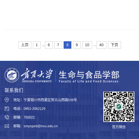
...
...
上页
1
6
7
8
9
10
40
下页
联系我们
地址：宁夏银川市西夏区贺兰山西路539号
电话：0951-2062129
邮编：750021
邮箱：smyspxb@nxu.edu.cn
官方微信